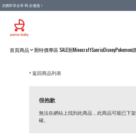
消費即享全單 95 折優惠！
購物滿 HKD 900.00即享免運費優惠！（適用於 本地送貨、本地取貨 )
首頁
商品
🈹特價專區 SALE🈹
Minecraft
Sanrio
Disney
Pokemon
< 返回商品列表
很抱歉
無法在網站上找到此商品，此商品可能已下架
確。