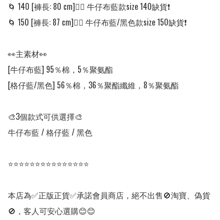
🌀 140 [褲長: 80 cm]👈🏼 牛仔布藍款size 140缺貨❗️

🌀 150 [褲長: 87 cm]👈🏼 牛仔布藍/黑色款size 150缺貨❗️

👀主素材👀

[牛仔布藍] 95％棉，5％聚氨酯 

[格仔藍/黑色] 56％棉，36％聚酯纖維，8％聚氨酯

🎨3個款式可供選擇🎨

牛仔布藍 / 格仔藍 / 黑色

⭐⭐⭐⭐⭐⭐⭐⭐⭐⭐⭐⭐⭐⭐⭐

本店為✅正版正貨✅承諾會員商店，絕不出售🚫淘寶、偽貨
🚫，客人可安心選購😊😊
