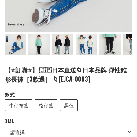
【⭐訂購⭐】 🇯🇵日本直送🌀日本品牌 彈性錐
形長褲［3款選］ 🌀[EJCA-0093]
款式
牛仔布藍
格仔藍
黑色
SIZE