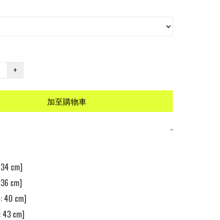
+
加至購物車
−
4 cm] 

6 cm] 

 40 cm]

43 cm] 
