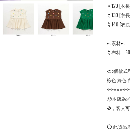
🌀120 [衣長: 
🌀130 [衣長: 
🌀140 [衣長: 
👀素材👀

🌀布料：6
🎨5個款式
棕色 綠色 
⭐⭐⭐⭐⭐⭐⭐
📦本店為
🚫，客人可
⭕ 此貨品為