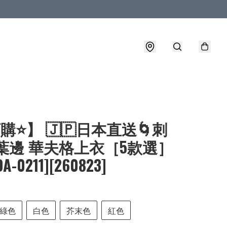
購⭐】 🇯🇵日本直送🌀刺
葉邊 華夫格上衣［5款選］
DA-0211][260823]
綠色
白色
芥末色
紅色