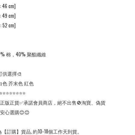
46 cm] 

49 cm] 

52 cm] 

0% 棉，40% 聚酯纖維

可供選擇🎨

白色 芥末色 紅色

⭐⭐⭐⭐⭐⭐⭐⭐

✅正版正貨✅承諾會員商店，絕不出售🚫淘寶、偽貨
安心選購😊😊

【訂購】貨品, 約10-18個工作天到貨。
