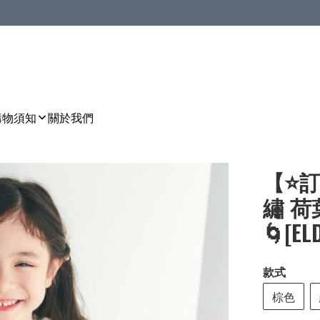
購物須知
關於我們
【⭐訂
繡 荷
🌀[EL
款式
棕色