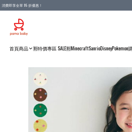
消費即享全單 95 折優惠！
購物滿 HKD 900.00即享免運費優惠！（適用於 本地送貨、本地取貨 )
首頁
商品
🈹特價專區 SALE🈹
Minecraft
Sanrio
Disney
Pokemon