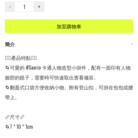
−
+
加至購物車
簡介
−
👍🏻產品特點👍🏻

🌀可愛的 #Sanrio 卡通人物造型小掛件，配有一面印有人物
臉部的鏡子，需要時可快速取出查看儀容。

🌀翻蓋式口袋方便收納小物。附有登山扣，可掛在包包或腰
帶上。

📏尺寸📏

🌀7 * 10 * 1cm
