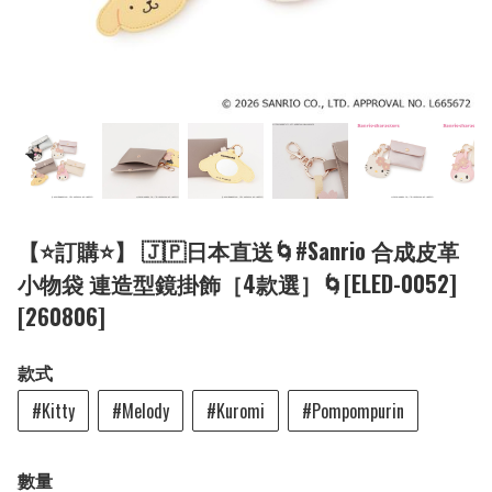
【⭐訂購⭐】 🇯🇵日本直送🌀#Sanrio 合成皮革
小物袋 連造型鏡掛飾［4款選］🌀[ELED-0052]
[260806]
款式
#Kitty
#Melody
#Kuromi
#Pompompurin
數量