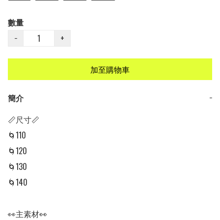
數量
−
+
加至購物車
簡介
−
📏尺寸📏

🌀110 

🌀120 

🌀130 

🌀140 

👀主素材👀
