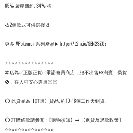
65% 聚酯纖維, 34% 棉

🎨2個款式可供選擇🎨

更多 #Pokemon 系列產品▶️ https://t2m.io/SEN2SZ0z

⭐⭐⭐⭐⭐⭐⭐⭐⭐⭐⭐⭐⭐⭐⭐

本店為✅正版正貨✅承諾會員商店，絕不出售🚫淘寶、偽貨
🚫，客人可安心選購😊😊

⭕ 此貨品為【訂購】貨品, 約10-18個工作天到貨。

⭕ 訂購條款請參閱 :【購物須知】➡️ 【退貨及退款政策】

⭐⭐⭐⭐⭐⭐⭐⭐⭐⭐⭐⭐⭐⭐⭐