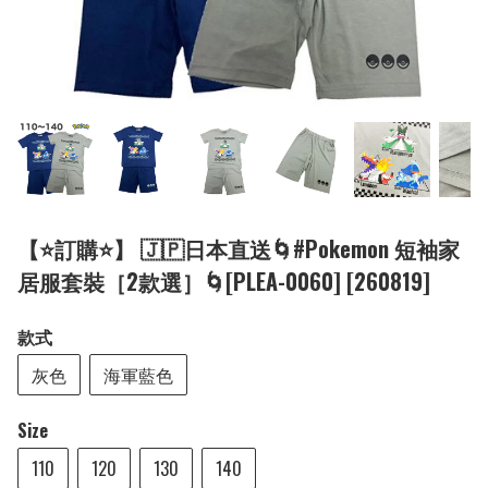
【⭐訂購⭐】 🇯🇵日本直送🌀#Pokemon 短袖家
居服套裝［2款選］🌀[PLEA-0060] [260819]
款式
灰色
海軍藍色
Size
110
120
130
140