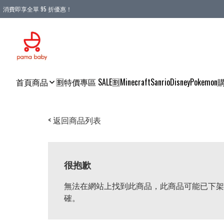
消費即享全單 95 折優惠！
購物滿 HKD 900.00即享免運費優惠！（適用於 本地送貨、本地取貨 )
首頁
商品
🈹特價專區 SALE🈹
Minecraft
Sanrio
Disney
Pokemon
< 返回商品列表
很抱歉
無法在網站上找到此商品，此商品可能已下架
確。