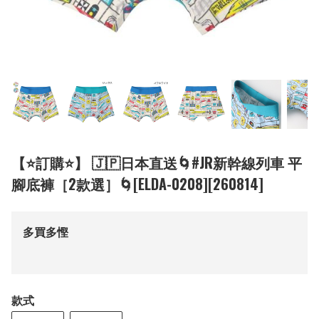
【⭐訂購⭐】 🇯🇵日本直送🌀#JR新幹線列車 平
腳底褲［2款選］🌀[ELDA-0208][260814]
多買多慳
款式