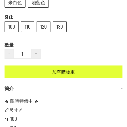
米白色
淺藍色
SIZE
100
110
120
130
數量
−
+
加至購物車
簡介
−
🔥 限時特價中 🔥

📏尺寸📏

🌀 100
