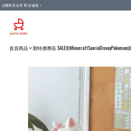
消費即享全單 95 折優惠！
購物滿 HKD 900.00即享免運費優惠！（適用於 本地送貨、本地取貨 )
首頁
商品
🈹特價專區 SALE🈹
Minecraft
Sanrio
Disney
Pokemon