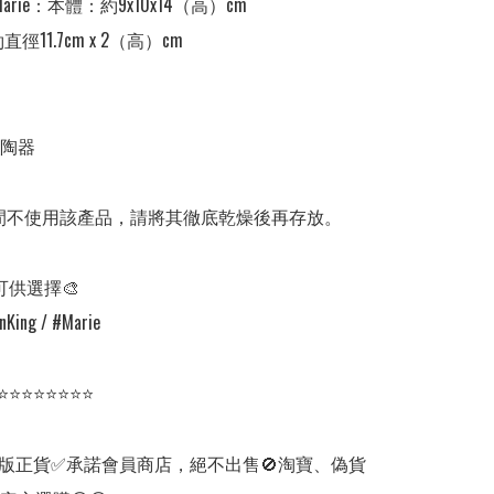
 / Marie：本體：約9x10x14（高）cm

徑11.7cm x 2（高）cm 

陶器

間不使用該產品，請將其徹底乾燥後再存放。

可供選擇🎨

nKing / #Marie 

⭐⭐⭐⭐⭐⭐⭐⭐

版正貨✅承諾會員商店，絕不出售🚫淘寶、偽貨