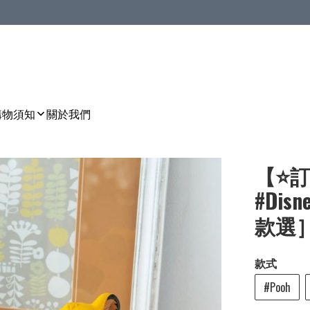
購物須知
關於我們
【⭐訂
#Di
款選］🌀
款式
#Pooh