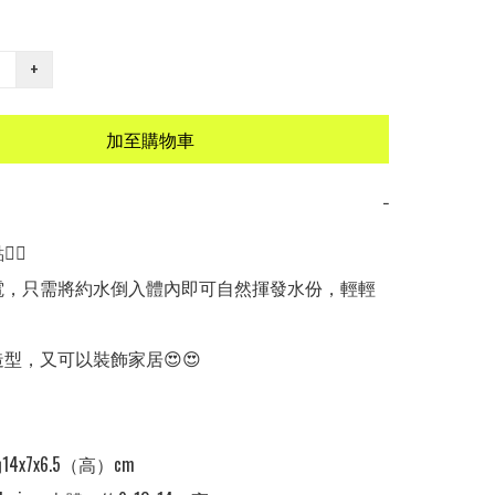
+
加至購物車
−
🏻

用電，只需將約水倒入體內即可自然揮發水份，輕輕
造型，又可以裝飾家居😍😍

14x7x6.5（高）cm 
