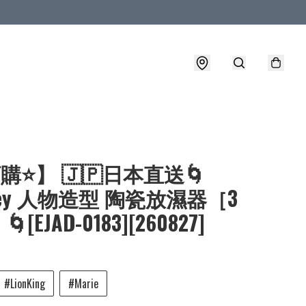
購⭐】 🇯🇵日本直送🌀
sney 人物造型 陶瓷放濕器［3
[EJAD-0183][260827]
#LionKing
#Marie