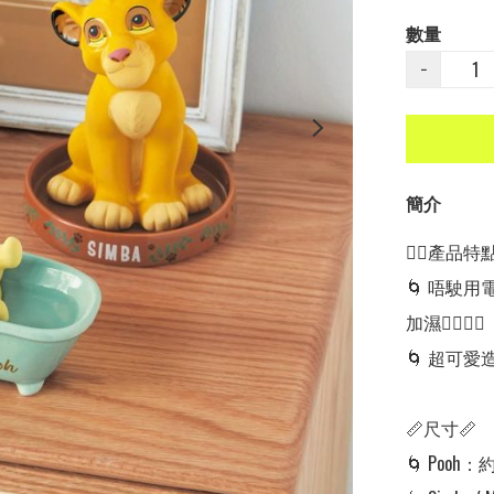
數量
−
簡介
👍🏻產品特點👍
🌀 唔駛
加濕👍🏼👍🏼

🌀 超可愛
📏尺寸📏

🌀 Pooh：約