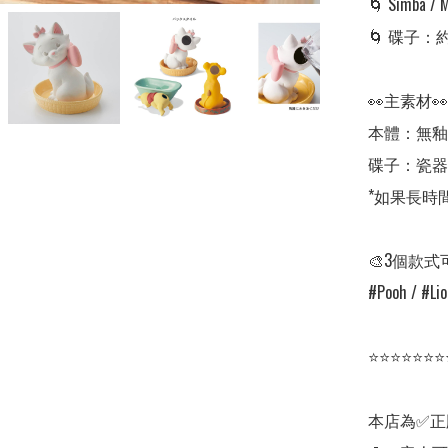
🌀 Simba
🌀 碟子：約直
👀主素材👀

本體：無釉
碟子：瓷器

*如果長時
🎨3個款式
#Pooh / #Lio
⭐⭐⭐⭐⭐⭐⭐
本店為✅正