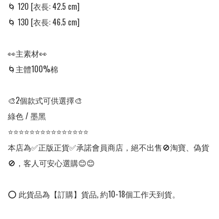
🌀 120 [衣長: 42.5 cm] 

🌀 130 [衣長: 46.5 cm] 

👀主素材👀

🌀主體100%棉

🎨2個款式可供選擇🎨

綠色 / 墨黑

⭐⭐⭐⭐⭐⭐⭐⭐⭐⭐⭐⭐⭐⭐⭐

本店為✅正版正貨✅承諾會員商店，絕不出售🚫淘寶、偽貨
🚫，客人可安心選購😊😊

⭕ 此貨品為【訂購】貨品, 約10-18個工作天到貨。
