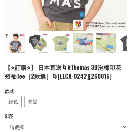
【⭐訂購⭐】 日本直送🌀#Thomas 3D泡棉印花
短袖Tee［2款選］🌀[ELCA-0242][260816]
款式
綠色
墨黑
SIZE