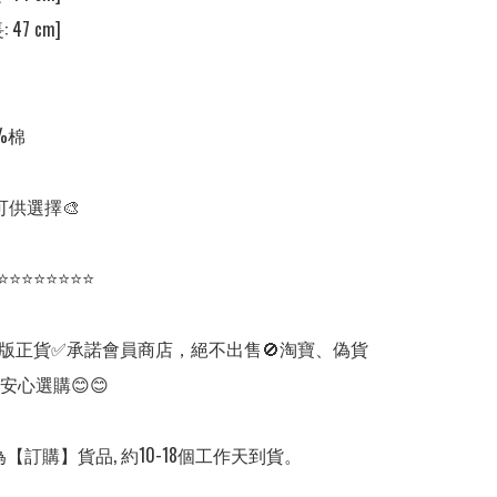
 47 cm] 

%棉

可供選擇🎨

⭐⭐⭐⭐⭐⭐⭐⭐

版正貨✅承諾會員商店，絕不出售🚫淘寶、偽貨
安心選購😊😊

【訂購】貨品, 約10-18個工作天到貨。
