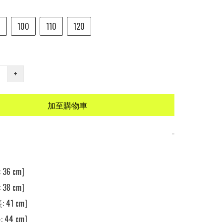
0
100
110
120
+
加至購物車
−
36 cm] 

38 cm] 

 41 cm] 

 44 cm] 
