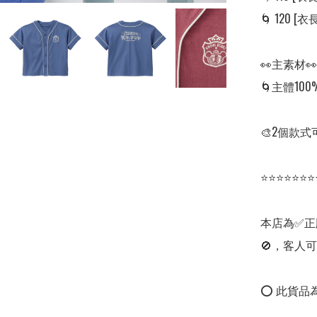
🌀 120 [衣長:
👀主素材👀

🌀主體100
🎨2個款式
⭐⭐⭐⭐⭐⭐⭐
本店為✅正
🚫，客人可
⭕ 此貨品為