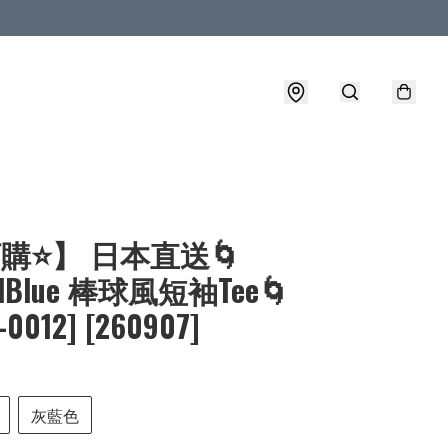
購⭐】 日本直送🌀
elBlue 棒球風短袖Tee🌀
-0012] [260907]
灰藍色