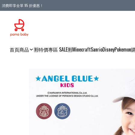
消費即享全單 95 折優惠！
購物滿 HKD 900.00即享免運費優惠！（適用於 本地送貨、本地取貨 )
首頁
商品
🈹特價專區 SALE🈹
Minecraft
Sanrio
Disney
Pokemon