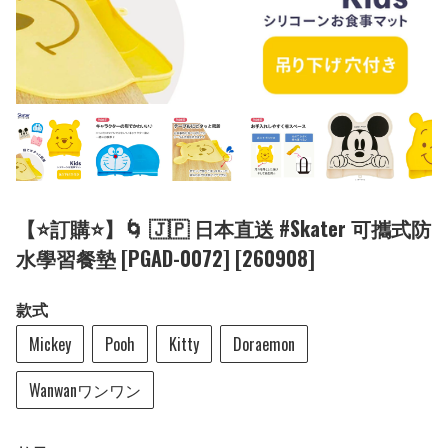
【⭐訂購⭐】🌀 🇯🇵 日本直送 #Skater 可攜式防
水學習餐墊 [PGAD-0072] [260908]
款式
Mickey
Pooh
Kitty
Doraemon
Wanwanワンワン