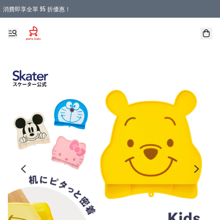
消費即享全單 95 折優惠！
購物滿 HKD 900.00即享免運費優惠！（適用於 本地送貨、本地取貨 )