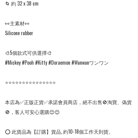
🌀 約 32 x 38 cm

👀主素材👀

Silicone rubber

🎨5個款式可供選擇🎨

#Mickey #Pooh #Kitty #Doraemon #Wanwanワンワン

⭐⭐⭐⭐⭐⭐⭐⭐⭐⭐⭐⭐⭐⭐⭐

本店為✅正版正貨✅承諾會員商店，絕不出售🚫淘寶、偽貨
🚫，客人可安心選購😊😊

⭕ 此貨品為【訂購】貨品, 約10-18個工作天到貨。
