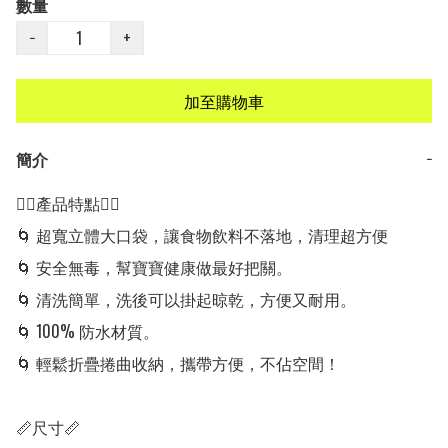
數量
−
+
加至購物車
簡介
−
👍🏻產品特點👍🏻

🌀 超寬立體大口袋，讓食物飲料不落地，清理超方便

🌀 安全無毒，幫寶寶健康做最好把關。

🌀 清洗簡單，洗後可以掛起晾乾，方便又耐用。

🌀 100% 防水材質。

🌀 輕鬆折疊捲曲收納，攜帶方便，不佔空間！

📏尺寸📏
