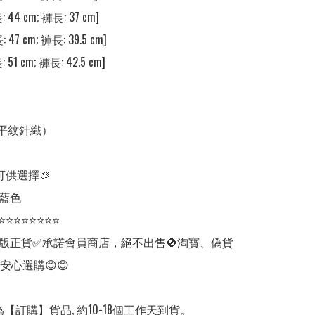
: 44 cm; 褲長: 37 cm]

 47 cm; 褲長: 39.5 cm] 

 51 cm; 褲長: 42.5 cm] 

（平紋針織）

可供選擇🎨

藍色

⭐⭐⭐⭐⭐⭐⭐⭐

版正貨✅承諾會員商店，絕不出售🚫淘寶、偽貨
安心選購😊😊

【訂購】貨品, 約10-18個工作天到貨。
