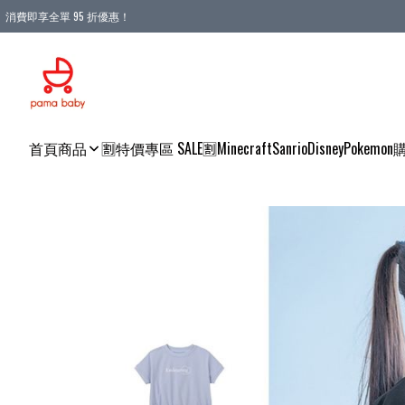
消費即享全單 95 折優惠！
購物滿 HKD 900.00即享免運費優惠！（適用於 本地送貨、本地取貨 )
首頁
商品
🈹特價專區 SALE🈹
Minecraft
Sanrio
Disney
Pokemon