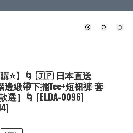
購⭐】🌀 🇯🇵 日本直送
A 褶邊緞帶下擺Tee+短裙褲 套
選］🌀 [ELDA-0096]
14]