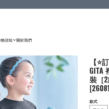
購物須知
關於我們
【⭐訂
GIT
裝［2款
[2608
款式