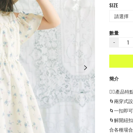
SIZE
數量
−
簡介
👍🏻產品特點👍
🌀兩穿式設
🌀一扣即
🌀解開紐
合各種場合