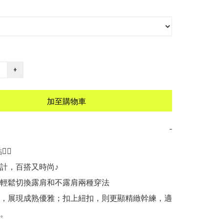
+
加至購物車
−
🏻

計，百搭又時尚♪

可輕鬆切換露肩和不露肩兩種穿法

扣，展現成熟優雅；扣上紐扣，則更顯精緻幹練，適
。
