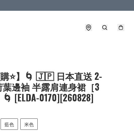
購⭐】🌀 🇯🇵 日本直送 2-
 荷葉邊袖 半露肩連身裙［3
 [ELDA-0170][260828]
藍色
米色