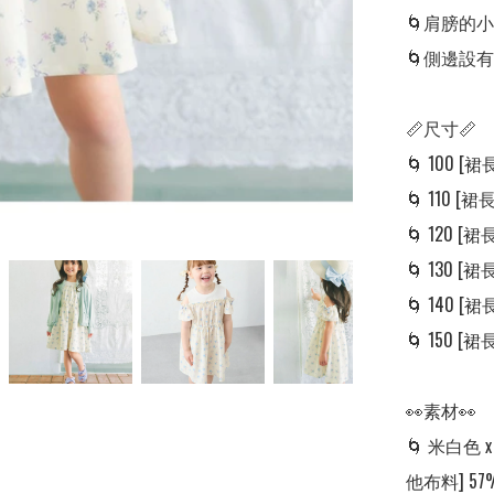
🌀肩膀的
🌀側邊設有
📏尺寸📏

🌀 100 [裙長:
🌀 110 [裙長: 
🌀 120 [裙長:
🌀 130 [裙長:
🌀 140 [裙長:
🌀 150 [裙長:
👀素材👀

🌀 米白色 
他布料] 5