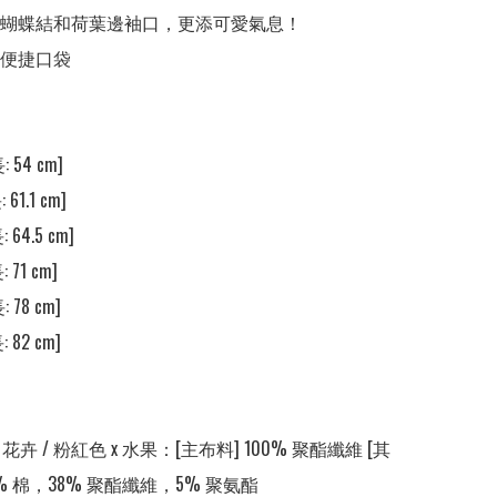
小蝴蝶結和荷葉邊袖口，更添可愛氣息！

便捷口袋

 54 cm]

61.1 cm]

 64.5 cm]

 71 cm]

 78 cm]

 82 cm]

x 花卉 / 粉紅色 x 水果：[主布料] 100% 聚酯纖維 [其
7% 棉，38% 聚酯纖維，5% 聚氨酯
