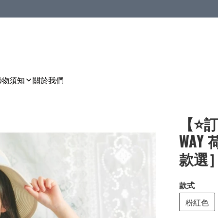
購物須知
關於我們
【⭐訂
WAY
款選］🌀
款式
粉紅色