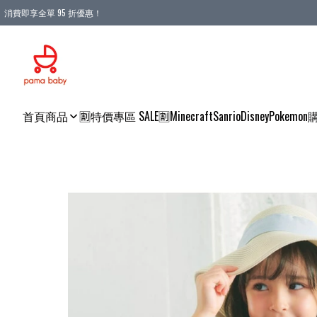
消費即享全單 95 折優惠！
購物滿 HKD 900.00即享免運費優惠！（適用於 本地送貨、本地取貨 )
首頁
商品
🈹特價專區 SALE🈹
Minecraft
Sanrio
Disney
Pokemon