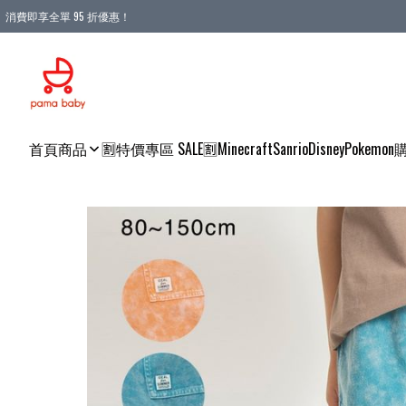
消費即享全單 95 折優惠！
購物滿 HKD 900.00即享免運費優惠！（適用於 本地送貨、本地取貨 )
首頁
商品
🈹特價專區 SALE🈹
Minecraft
Sanrio
Disney
Pokemon