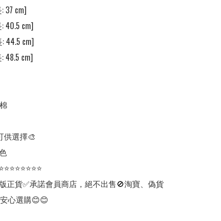
 37 cm]

 40.5 cm]

 44.5 cm]

 48.5 cm]

棉

可供選擇🎨

色

⭐⭐⭐⭐⭐⭐⭐⭐

版正貨✅承諾會員商店，絕不出售🚫淘寶、偽貨
安心選購😊😊
