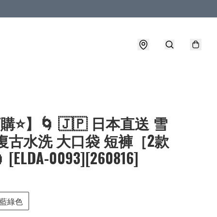
購⭐】🌀 🇯🇵 日本直送 雪
復古水洗 大口袋 短褲［2款
[ELDA-0093][260816]
藍綠色