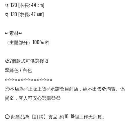
🌀 120 [衣長: 44 cm]

🌀 130 [衣長: 47 cm]

👀素材👀

（主體部分）100% 棉

🎨2個款式可供選擇🎨

翠綠色 / 白色

⭐⭐⭐⭐⭐⭐⭐⭐⭐⭐⭐⭐⭐⭐⭐

📦本店為✅正版正貨✅承諾會員商店，絕不出售🚫淘寶、偽
貨🚫，客人可安心選購😊😊

⭕ 此貨品為【訂購】貨品, 約10-18個工作天到貨。
