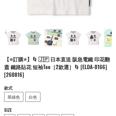
【⭐訂購⭐】🌀 🇯🇵 日本直送 阪急電鐵 印花翻
蓋 鐵路貼花 短袖Tee［2款選］🌀 [ELDA-0166]
[260816]
款式
翠綠色
白色
SIZE