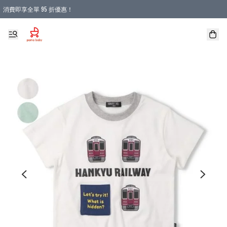
消費即享全單 95 折優惠！
購物滿 HKD 900.00即享免運費優惠！（適用於 本地送貨、本地取貨 )