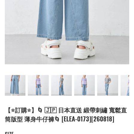
【⭐訂購⭐】🌀 🇯🇵 日本直送 緞帶刺繡 寬鬆直
筒版型 薄身牛仔褲🌀 [ELEA-0173][260818]