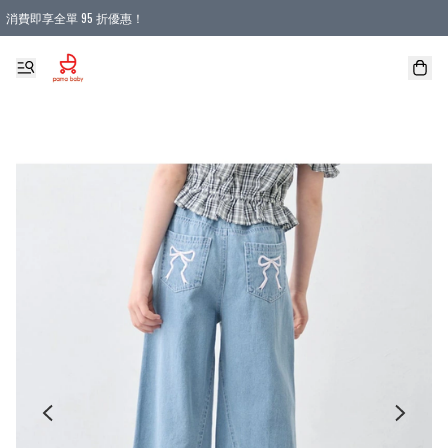
消費即享全單 95 折優惠！
購物滿 HKD 900.00即享免運費優惠！（適用於 本地送貨、本地取貨 )