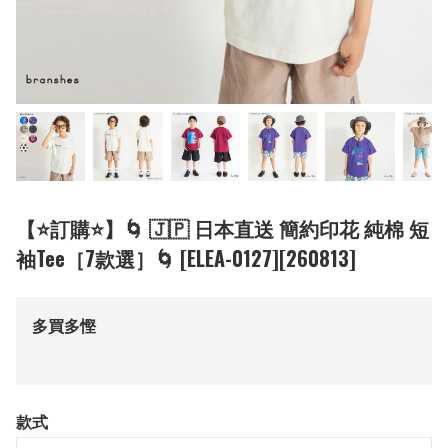
【⭐訂購⭐】🌀 🇯🇵 日本直送 簡約印花 純棉 短
袖Tee［7款選］🌀 [ELEA-0127][260813]
多買多慳
款式