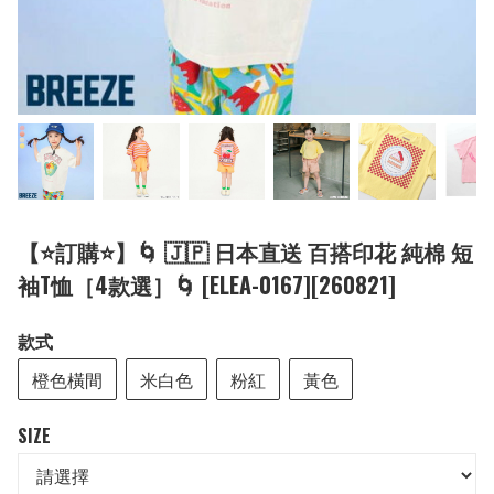
【⭐訂購⭐】🌀 🇯🇵 日本直送 百搭印花 純棉 短
袖T恤［4款選］🌀 [ELEA-0167][260821]
款式
橙色橫間
米白色
粉紅
黃色
SIZE