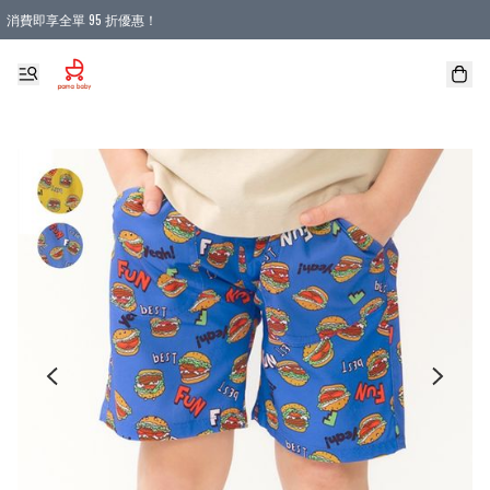
消費即享全單 95 折優惠！
購物滿 HKD 900.00即享免運費優惠！（適用於 本地送貨、本地取貨 )