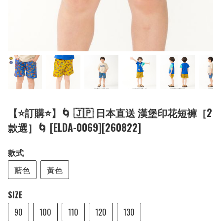
【⭐訂購⭐】🌀 🇯🇵 日本直送 漢堡印花短褲［2
款選］🌀 [ELDA-0069][260822]
款式
藍色
黃色
SIZE
90
100
110
120
130