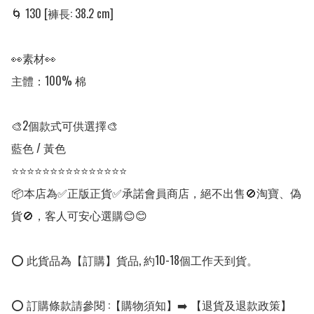
🌀 130 [褲長: 38.2 cm]

👀素材👀

主體：100% 棉

🎨2個款式可供選擇🎨

藍色 / 黃色

⭐⭐⭐⭐⭐⭐⭐⭐⭐⭐⭐⭐⭐⭐⭐

📦本店為✅正版正貨✅承諾會員商店，絕不出售🚫淘寶、偽
貨🚫，客人可安心選購😊😊

⭕ 此貨品為【訂購】貨品, 約10-18個工作天到貨。

⭕ 訂購條款請參閱 :【購物須知】➡️ 【退貨及退款政策】
