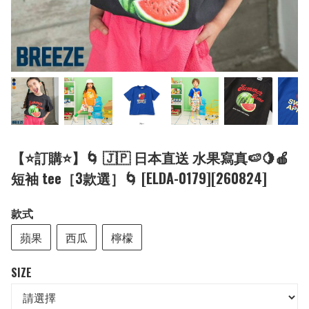
【⭐訂購⭐】🌀 🇯🇵 日本直送 水果寫真🍉🍋🍎
短袖 tee［3款選］🌀 [ELDA-0179][260824]
款式
蘋果
西瓜
檸檬
SIZE