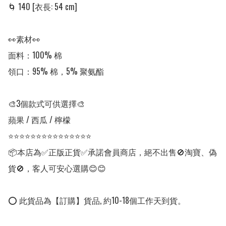
🌀 140 [衣長: 54 cm] 

👀素材👀

面料：100% 棉

領口：95% 棉，5% 聚氨酯

🎨3個款式可供選擇🎨

蘋果 / 西瓜 / 檸檬

⭐⭐⭐⭐⭐⭐⭐⭐⭐⭐⭐⭐⭐⭐⭐

📦本店為✅正版正貨✅承諾會員商店，絕不出售🚫淘寶、偽
貨🚫，客人可安心選購😊😊

⭕ 此貨品為【訂購】貨品, 約10-18個工作天到貨。
