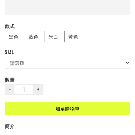
款式
黑色
藍色
米白
黃色
SIZE
數量
−
+
加至購物車
簡介
−