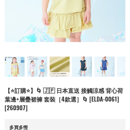
【⭐訂購⭐】🌀 🇯🇵 日本直送 接觸涼感 背心荷
葉邊+層疊裙褲 套裝［4款選］🌀 [ELDA-0061]
[260907]
多買多慳