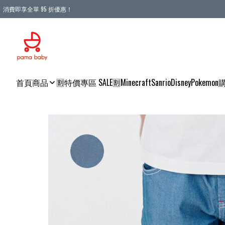
消費即享全單 95 折優惠！
購物滿 HKD 900.00即享免運費優惠！（適用於 本地送貨、本地取貨 )
首頁
商品
🈹特價專區 SALE🈹
Minecraft
Sanrio
Disney
Pokemon