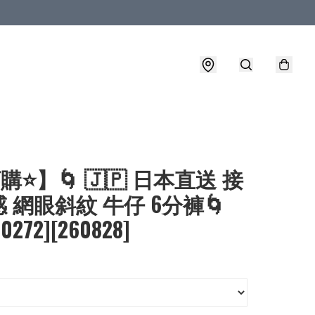
購⭐】🌀 🇯🇵 日本直送 接
 網眼斜紋 牛仔 6分褲🌀
-0272][260828]