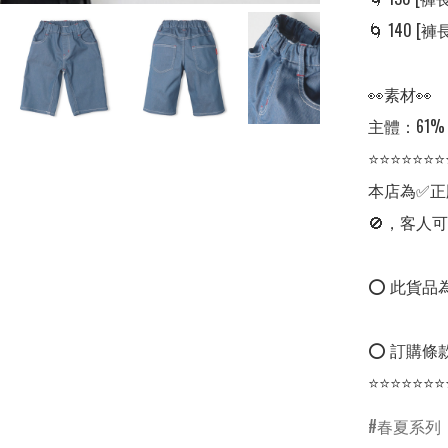
🌀 140 [褲長:
👀素材👀

主體：61%
⭐⭐⭐⭐⭐⭐⭐
本店為✅正
🚫，客人可
⭕ 此貨品為
⭕ 訂購條款
⭐⭐⭐⭐⭐⭐⭐
春夏系列