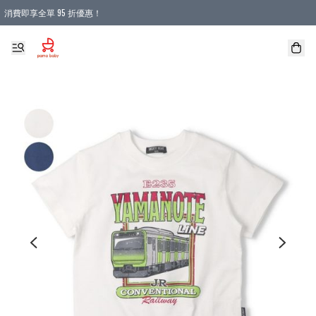
消費即享全單 95 折優惠！
購物滿 HKD 900.00即享免運費優惠！（適用於 本地送貨、本地取貨 )