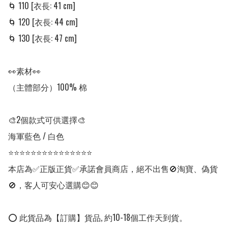
🌀 110 [衣長: 41 cm]

🌀 120 [衣長: 44 cm]

🌀 130 [衣長: 47 cm]

👀素材👀

（主體部分）100% 棉

🎨2個款式可供選擇🎨

海軍藍色 / 白色

⭐⭐⭐⭐⭐⭐⭐⭐⭐⭐⭐⭐⭐⭐⭐

本店為✅正版正貨✅承諾會員商店，絕不出售🚫淘寶、偽貨
🚫，客人可安心選購😊😊

⭕ 此貨品為【訂購】貨品, 約10-18個工作天到貨。
