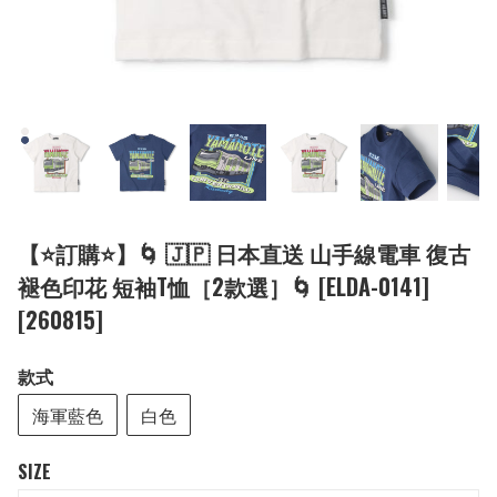
【⭐訂購⭐】🌀 🇯🇵 日本直送 山手線電車 復古
褪色印花 短袖T恤［2款選］🌀 [ELDA-0141]
[260815]
款式
海軍藍色
白色
SIZE