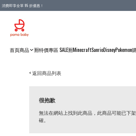
消費即享全單 95 折優惠！
購物滿 HKD 900.00即享免運費優惠！（適用於 本地送貨、本地取貨 )
首頁
商品
🈹特價專區 SALE🈹
Minecraft
Sanrio
Disney
Pokemon
< 返回商品列表
很抱歉
無法在網站上找到此商品，此商品可能已下架
確。