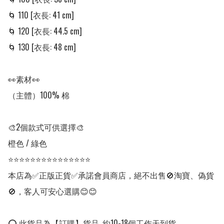
🌀 110 [衣長: 41 cm] 

🌀 120 [衣長: 44.5 cm] 

🌀 130 [衣長: 48 cm] 

👀素材👀

（主體）100% 棉

🎨2個款式可供選擇🎨

橙色 / 綠色

⭐⭐⭐⭐⭐⭐⭐⭐⭐⭐⭐⭐⭐⭐⭐

本店為✅正版正貨✅承諾會員商店，絕不出售🚫淘寶、偽貨
🚫，客人可安心選購😊😊

⭕ 此貨品為【訂購】貨品, 約10-18個工作天到貨。
