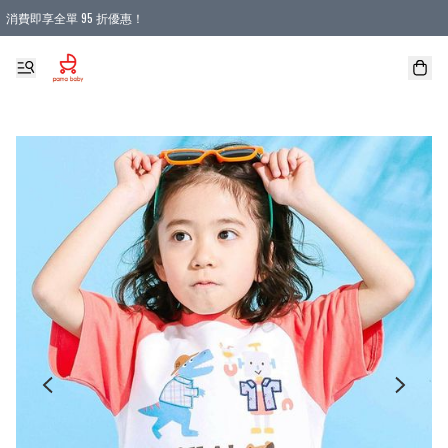
消費即享全單 95 折優惠！
購物滿 HKD 900.00即享免運費優惠！（適用於 本地送貨、本地取貨 )