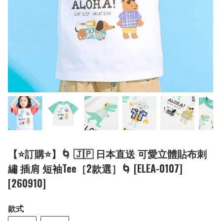
【⭐訂購⭐】🌀 🇯🇵 日本直送 可愛立體貼布刺
繡 插肩 短袖Tee［2款選］🌀 [ELEA-0107]
[260910]
款式