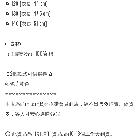
🌀 120 [衣長: 44 cm]

🌀 130 [衣長: 47.5 cm]

🌀 140 [衣長: 51 cm]

👀素材👀

（主體部分）100% 棉

🎨2個款式可供選擇🎨

藍色 / 黃色

⭐⭐⭐⭐⭐⭐⭐⭐⭐⭐⭐⭐⭐⭐⭐

本店為✅正版正貨✅承諾會員商店，絕不出售🚫淘寶、偽貨
🚫，客人可安心選購😊😊

⭕ 此貨品為【訂購】貨品, 約10-18個工作天到貨。
