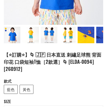
【⭐訂購⭐】🌀 🇯🇵 日本直送 刺繡足球熊 背面
印花 口袋短袖T恤［2款選］🌀 [ELDA-0094]
[260912]
款式
藍色
黃色
SIZE