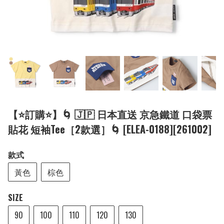
【⭐訂購⭐】🌀 🇯🇵 日本直送 京急鐵道 口袋票
貼花 短袖Tee［2款選］🌀 [ELEA-0188][261002]
款式
黃色
棕色
SIZE
90
100
110
120
130