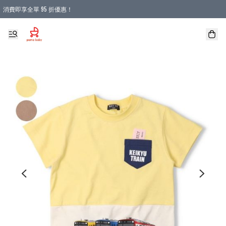
消費即享全單 95 折優惠！
購物滿 HKD 900.00即享免運費優惠！（適用於 本地送貨、本地取貨 )