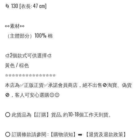
🌀 130 [衣長: 47 cm]

👀素材👀

（主體部分）100% 棉

🎨2個款式可供選擇🎨

黃色 / 棕色

⭐⭐⭐⭐⭐⭐⭐⭐⭐⭐⭐⭐⭐⭐⭐

本店為✅正版正貨✅承諾會員商店，絕不出售🚫淘寶、偽貨
🚫，客人可安心選購😊😊

⭕ 此貨品為【訂購】貨品, 約10-18個工作天到貨。

⭕ 訂購條款請參閱 :【購物須知】➡️ 【退貨及退款政策】
