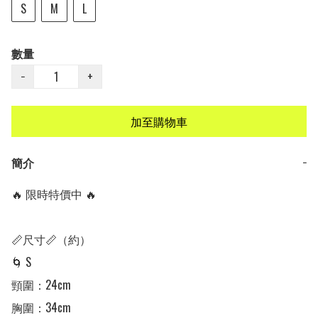
S
M
L
數量
−
+
加至購物車
簡介
−
🔥 限時特價中 🔥

📏尺寸📏（約）

🌀 S 

頸圍：24cm

胸圍：34cm
