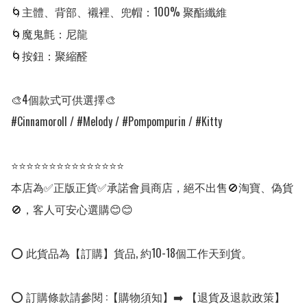
🌀主體、背部、襯裡、兜帽：100% 聚酯纖維

🌀魔鬼氈：尼龍

🌀按鈕：聚縮醛

🎨4個款式可供選擇🎨

#Cinnamoroll / #Melody / #Pompompurin / #Kitty

⭐⭐⭐⭐⭐⭐⭐⭐⭐⭐⭐⭐⭐⭐⭐

本店為✅正版正貨✅承諾會員商店，絕不出售🚫淘寶、偽貨
🚫，客人可安心選購😊😊

⭕ 此貨品為【訂購】貨品, 約10-18個工作天到貨。

⭕ 訂購條款請參閱 :【購物須知】➡️ 【退貨及退款政策】
