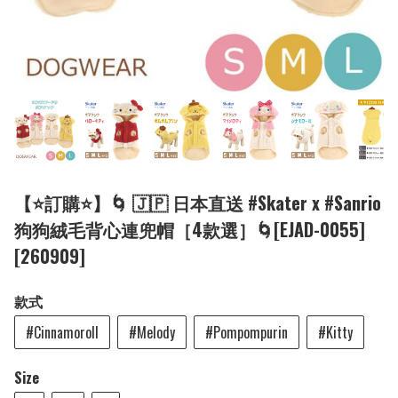
【⭐訂購⭐】🌀 🇯🇵 日本直送 #Skater x #Sanrio
狗狗絨毛背心連兜帽［4款選］🌀[EJAD-0055]
[260909]
款式
#Cinnamoroll
#Melody
#Pompompurin
#Kitty
Size