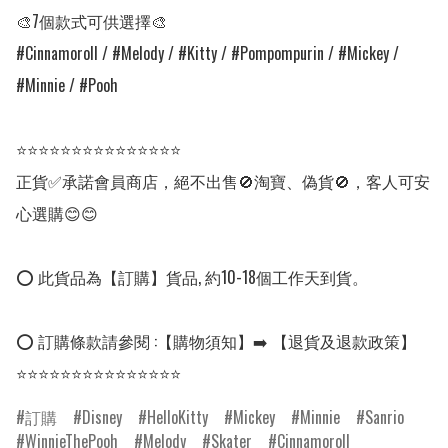
🎨7個款式可供選擇🎨

#Cinnamoroll / #Melody / #Kitty / #Pompompurin / #Mickey / 
#Minnie / #Pooh

⭐⭐⭐⭐⭐⭐⭐⭐⭐⭐⭐⭐⭐⭐⭐

正貨✅承諾會員商店，絕不出售🚫淘寶、偽貨🚫，客人可安
心選購😊😊

⭕ 此貨品為【訂購】貨品, 約10-18個工作天到貨。

⭕ 訂購條款請參閱 :【購物須知】➡️ 【退貨及退款政策】

⭐⭐⭐⭐⭐⭐⭐⭐⭐⭐⭐⭐⭐⭐⭐
訂購
Disney
HelloKitty
Mickey
Minnie
Sanrio
WinnieThePooh
Melody
Skater
Cinnamoroll