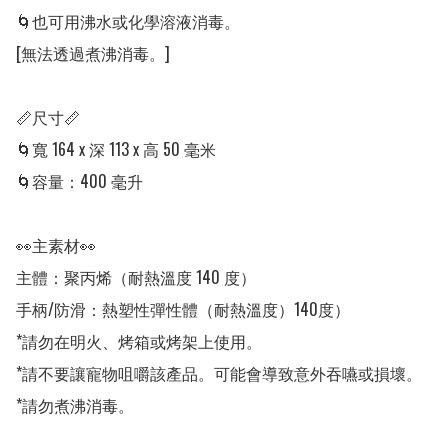
🌀也可用沸水或化學溶液消毒。

[無法透過煮沸消毒。]

📏尺寸📏

🌀寬 164 x 深 113 x 高 50 毫米 

🌀容量：400 毫升

👀主素材👀

主體：聚丙烯（耐熱溫度 140 度） 

手柄/防滑：熱塑性彈性體（耐熱溫度）140度） 

*請勿在明火、烤箱或烤架上使用。 

*請不要讓寵物咀嚼該產品。可能會導致意外吞嚥或損壞。 

*請勿煮沸消毒。 
