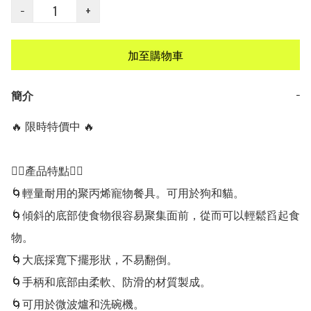
−
+
加至購物車
簡介
−
🔥 限時特價中 🔥

👍🏻產品特點👍🏻

🌀輕量耐用的聚丙烯寵物餐具。可用於狗和貓。

🌀傾斜的底部使食物很容易聚集面前，從而可以輕鬆舀起食
物。

🌀大底採寬下擺形狀，不易翻倒。

🌀手柄和底部由柔軟、防滑的材質製成。

🌀可用於微波爐和洗碗機。
