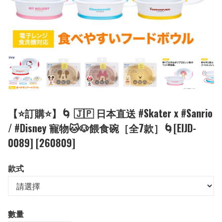
【⭐訂購⭐】🌀 🇯🇵 日本直送 #Skater x #Sanrio
/ #Disney 寵物🐱🐶餵食碗［全7款］🌀[EIJD-
0089] [260809]
款式
數量