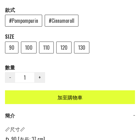
款式
#Pompompurin
#Cinnamoroll
SIZE
90
100
110
120
130
數量
−
+
加至購物車
簡介
−
📏尺寸📏

🌀 90 [衣長: 37 cm] 
