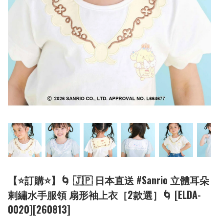
【⭐訂購⭐】🌀 🇯🇵 日本直送 #Sanrio 立體耳朵
剌繡水手服領 扇形袖上衣［2款選］🌀 [ELDA-
0020][260813]