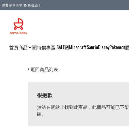
消費即享全單 95 折優惠！
購物滿 HKD 900.00即享免運費優惠！（適用於 本地送貨、本地取貨 )
首頁
商品
🈹特價專區 SALE🈹
Minecraft
Sanrio
Disney
Pokemon
< 返回商品列表
很抱歉
無法在網站上找到此商品，此商品可能已下架
確。