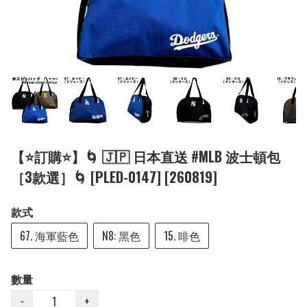
【⭐訂購⭐】🌀 🇯🇵 日本直送 #MLB 波士頓包
［3款選］🌀 [PLED-0147] [260819]
款式
67. 海軍藍色
N8: 黑色
15. 啡色
數量
−
+