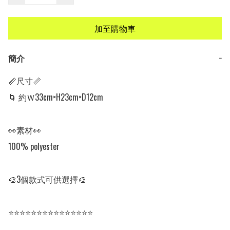
加至購物車
簡介
−
📏尺寸📏

🌀 約Ｗ33cm×H23cm×D12cm

👀素材👀

100% polyester

🎨3個款式可供選擇🎨

⭐⭐⭐⭐⭐⭐⭐⭐⭐⭐⭐⭐⭐⭐⭐
