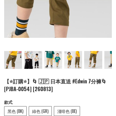
【⭐訂購⭐】🌀 🇯🇵 日本直送 #Edwin 7分褲🌀
[PJBA-0054] [260813]
款式
黑色 (BK)
綠色 (GR)
淺啡色 (BE)