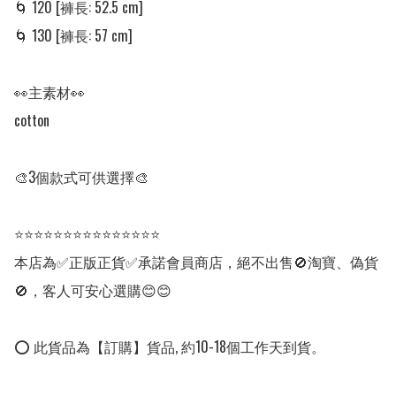
🌀 120 [褲長: 52.5 cm]

🌀 130 [褲長: 57 cm] 

👀主素材👀

cotton

🎨3個款式可供選擇🎨

⭐⭐⭐⭐⭐⭐⭐⭐⭐⭐⭐⭐⭐⭐⭐

本店為✅正版正貨✅承諾會員商店，絕不出售🚫淘寶、偽貨
🚫，客人可安心選購😊😊

⭕ 此貨品為【訂購】貨品, 約10-18個工作天到貨。
