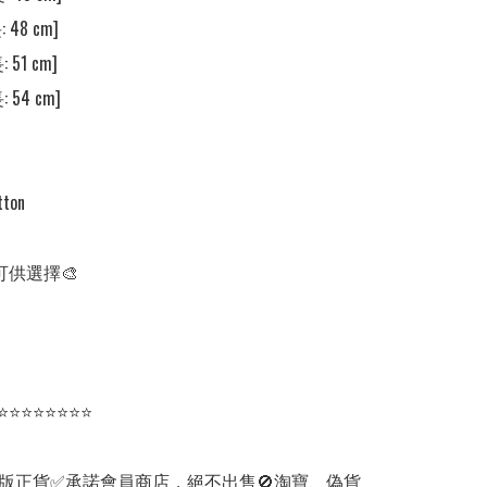
 48 cm] 

 51 cm]

 54 cm]

tton

可供選擇🎨

⭐⭐⭐⭐⭐⭐⭐⭐

版正貨✅承諾會員商店，絕不出售🚫淘寶、偽貨