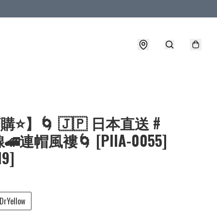
購⭐】🌀 🇯🇵 日本直送 #
連帽風褸🌀 [PIIA-0055]
19]
DrYellow