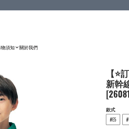
購物須知
關於我們
【⭐訂
新幹線
[2608
款式
#E5
#