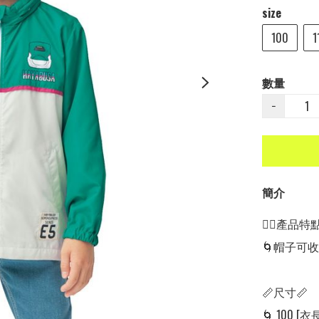
size
100
1
數量
−
簡介
👍🏻產品特點👍
🌀帽子可收納
📏尺寸📏

🌀 100 [衣長: