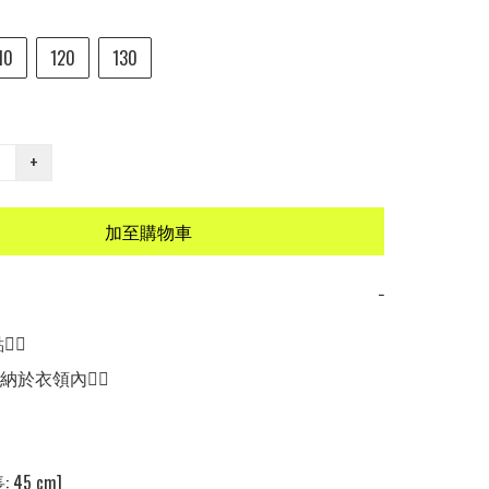
10
120
130
+
加至購物車
−
🏻

於衣領內👍🏼

 45 cm] 
