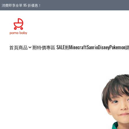
消費即享全單 95 折優惠！
購物滿 HKD 900.00即享免運費優惠！（適用於 本地送貨、本地取貨 )
首頁
商品
🈹特價專區 SALE🈹
Minecraft
Sanrio
Disney
Pokemon