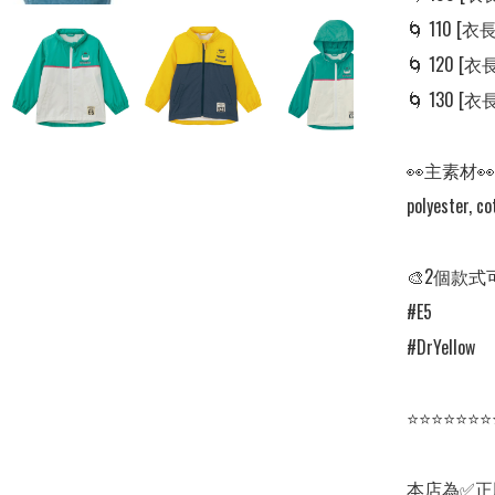
🌀 110 [衣長:
🌀 120 [衣長:
🌀 130 [衣長:
👀主素材👀

polyester, co
🎨2個款式
#E5

#DrYellow   

⭐⭐⭐⭐⭐⭐⭐
本店為✅正