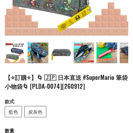
【⭐訂購⭐】🌀 🇯🇵 日本直送 #​SuperMario 筆袋
小物袋🌀 [PLDA-0074][260912]
款式
藍色
炭灰色
數量