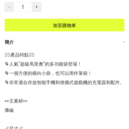
−
+
加至購物車
簡介
−
👍🏻產品特點👍🏻

🌀人氣“超級馬里奧”的多功能袋登場！

🌀一個方便的橫向小袋，也可以用作筆袋！

🌀非常適合存放智能手機和便攜式遊戲機的充電器和配件。

👀主素材👀

滌綸

📏尺寸📏
