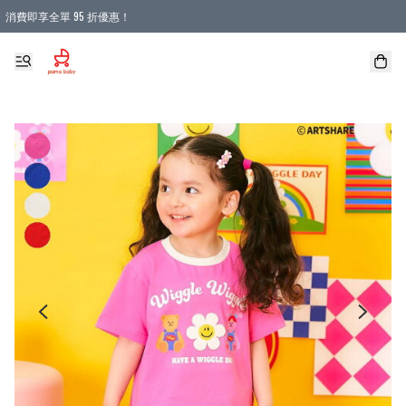
消費即享全單 95 折優惠！
購物滿 HKD 900.00即享免運費優惠！（適用於 本地送貨、本地取貨 )