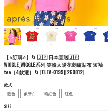
【⭐訂購⭐】🌀 🇯🇵 日本直送🇯🇵
WIGGLE_WIGGLE系列 笑臉太陽花刺繡貼布 短袖
tee［4款選］🌀 [ELEA-0199][260812]
款式
藍色
象牙白
粉紅色
紅色
SIZE