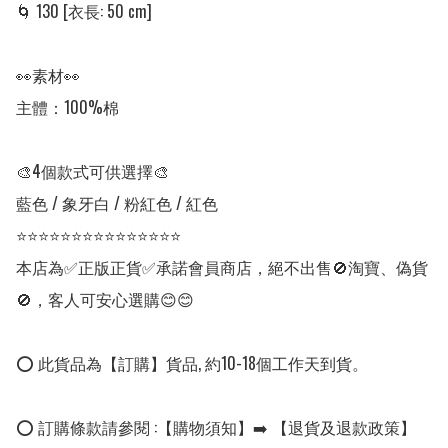
🌀 130 [衣長: 50 cm]

👀素材👀

主體：100%棉

🎨4個款式可供選擇🎨

藍色 / 象牙白 / 粉紅色 / 紅色

⭐⭐⭐⭐⭐⭐⭐⭐⭐⭐⭐⭐⭐⭐⭐

本店為✅正版正貨✅承諾會員商店，絕不出售🚫淘寶、偽貨
🚫，客人可安心選購😊😊

⭕ 此貨品為【訂購】貨品, 約10-18個工作天到貨。

⭕ 訂購條款請參閱 :【購物須知】➡️ 【退貨及退款政策】
