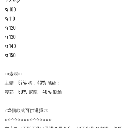
📏Size📏

🌀100

🌀110

🌀120

🌀130

🌀140

🌀150

👀素材👀

主體：57% 棉，43% 滌綸；

腰部：60% 尼龍，40% 滌綸

🎨5個款式可供選擇🎨

⭐⭐⭐⭐⭐⭐⭐⭐⭐⭐⭐⭐⭐⭐⭐
