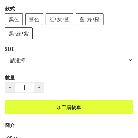
款式
黑色
藍色
紅+灰+藍
藍+綠+橙
黑+綠+紫
SIZE
數量
−
+
加至購物車
簡介
−