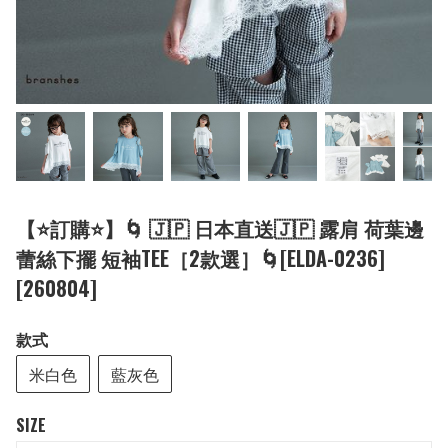
【⭐訂購⭐】🌀 🇯🇵 日本直送🇯🇵 露肩 荷葉邊
蕾絲下擺 短袖TEE［2款選］🌀[ELDA-0236]
[260804]
款式
米白色
藍灰色
SIZE