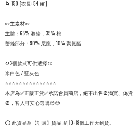
🌀 150 [衣長: 54 cm]

👀主素材👀

主體：65% 滌綸，35% 棉

蕾絲部分：90% 尼龍，10% 聚氨酯　

🎨2個款式可供選擇🎨

米白色 / 藍灰色

⭐⭐⭐⭐⭐⭐⭐⭐⭐⭐⭐⭐⭐⭐⭐

本店為✅正版正貨✅承諾會員商店，絕不出售🚫淘寶、偽貨
🚫，客人可安心選購😊😊

⭕ 此貨品為【訂購】貨品, 約10-18個工作天到貨。
