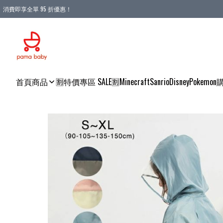
消費即享全單 95 折優惠！
購物滿 HKD 900.00即享免運費優惠！（適用於 本地送貨、本地取貨 )
首頁
商品
🈹特價專區 SALE🈹
Minecraft
Sanrio
Disney
Pokemon