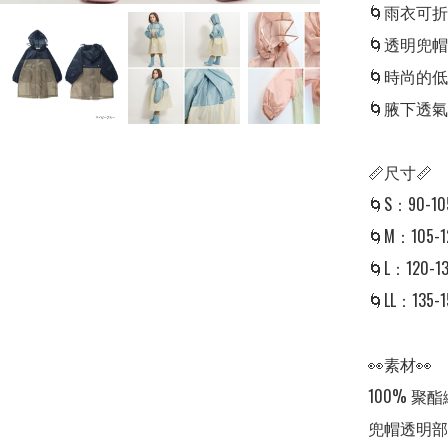
🌀雨衣可
🌀透明兜
🌀時尚的
🌀腋下透
📏尺寸📏

🌀S：90-10
🌀M：105-1
🌀L：120-13
🌀LL：135-1
👀素材👀

100% 聚酯
兜帽透明部