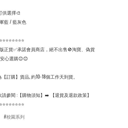
可供選擇🎨

軍藍 / 藍灰色

⭐⭐⭐⭐⭐⭐⭐⭐

版正貨✅承諾會員商店，絕不出售🚫淘寶、偽貨
安心選購😊😊

【訂購】貨品, 約10-18個工作天到貨。

請參閱 :【購物須知】➡️ 【退貨及退款政策】

⭐⭐⭐⭐⭐⭐⭐⭐
校園系列