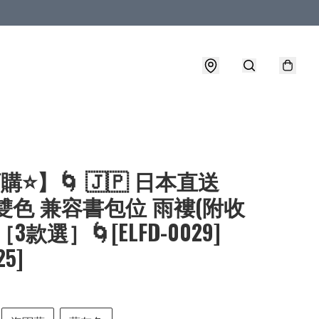
購⭐】🌀 🇯🇵 日本直送
 雙色 兼容書包位 雨褸(附收
3款選］🌀[ELFD-0029]
25]