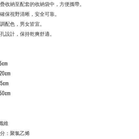
折疊收納至配套的收納袋中，方便攜帶。

帽確保視野清晰，安全可靠。

低調配色，男女皆宜。

氣孔設計，保持乾爽舒適。

5cm

20cm

5cm

50cm

纖維

分：聚氯乙烯
