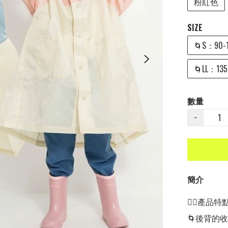
粉紅色
SIZE
🌀S：90-
🌀LL：135
數量
−
簡介
👍🏻產品特點👍
🌀後背的