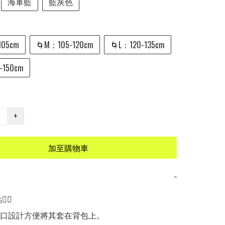
海軍藍
藍灰色
105cm
🌀M：105-120cm
🌀L：120-135cm
-150cm
+
加至購物車
−
🏻

收口設計方便將其套在背包上。
