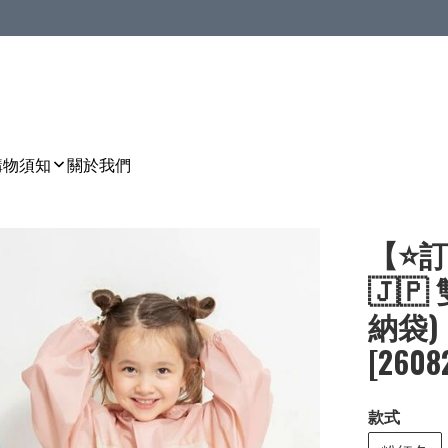
購物須知
關於我們
【⭐訂
🇯
納袋)［
[2608
款式