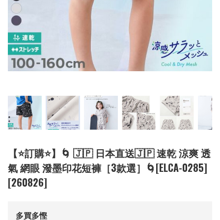
【⭐訂購⭐】🌀 🇯🇵 日本直送🇯🇵 速乾 涼爽 透
氣 網眼 潑墨印花短褲［3款選］🌀[ELCA-0285]
[260826]
多買多慳