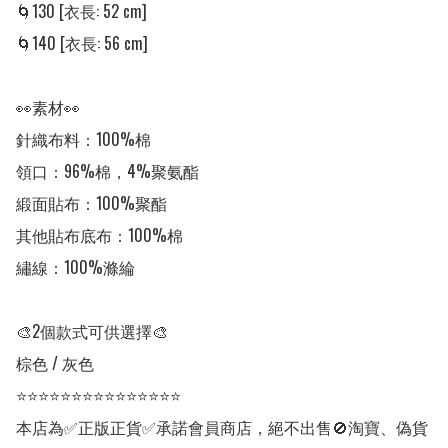
🌀130 [衣長: 52 cm]

🌀140 [衣長: 56 cm]

👀素材👀

針織布料：100%棉

領口：96%棉，4%聚氨酯

緞面貼布：100%聚酯

其他貼布底布：100%棉

繡線：100%滌綸

🎨2個款式可供選擇🎨

棕色 / 灰色

⭐⭐⭐⭐⭐⭐⭐⭐⭐⭐⭐⭐⭐⭐⭐

本店為✅正版正貨✅承諾會員商店，絕不出售🚫淘寶、偽貨