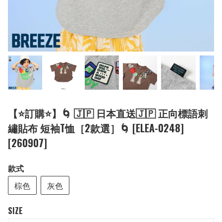
【⭐訂購⭐】🌀 🇯🇵 日本直送🇯🇵 正向標語刺
繡貼布 短袖T恤［2款選］🌀 [ELEA-0248]
[260907]
款式
棕色
灰色
SIZE