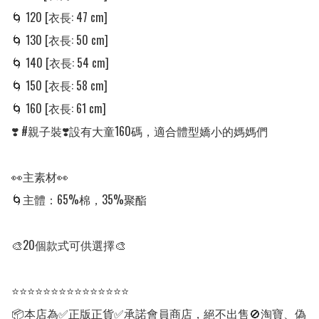
🌀 120 [衣長: 47 cm] 

🌀 130 [衣長: 50 cm] 

🌀 140 [衣長: 54 cm] 

🌀 150 [衣長: 58 cm] 

🌀 160 [衣長: 61 cm] 

❣️ #親子裝❣️設有大童160碼，適合體型嬌小的媽媽們

👀主素材👀

🌀主體：65%棉，35%聚酯

🎨20個款式可供選擇🎨

⭐⭐⭐⭐⭐⭐⭐⭐⭐⭐⭐⭐⭐⭐⭐

📦本店為✅正版正貨✅承諾會員商店，絕不出售🚫淘寶、偽