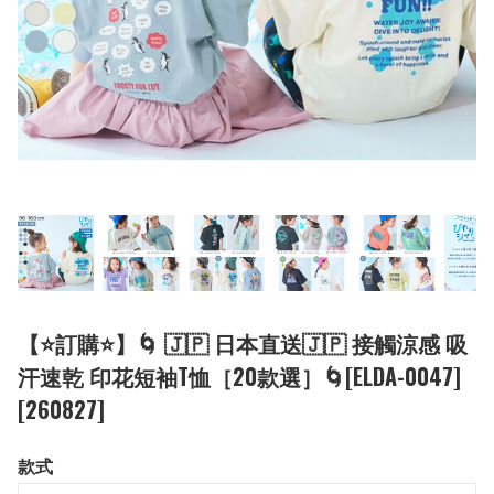
【⭐訂購⭐】🌀 🇯🇵 日本直送🇯🇵 接觸涼感 吸
汗速乾 印花短袖T恤［20款選］🌀[ELDA-0047]
[260827]
款式