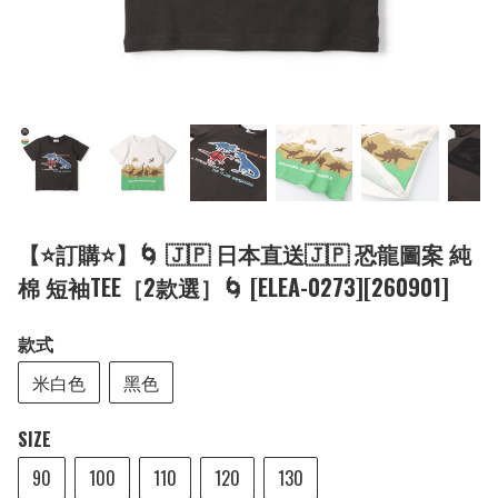
【⭐訂購⭐】🌀 🇯🇵 日本直送🇯🇵 恐龍圖案 純
棉 短袖TEE［2款選］🌀 [ELEA-0273][260901]
款式
米白色
黑色
SIZE
90
100
110
120
130