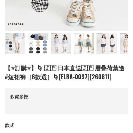
【⭐訂購⭐】🌀 🇯🇵 日本直送🇯🇵 層疊荷葉邊
#短裙褲［6款選］🌀[ELBA-0097][260811]
多買多慳
款式