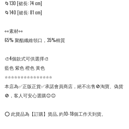
🌀130 [裙長: 74 cm]

🌀140 [裙長: 81 cm]

👀素材👀

65% 聚酯纖維領口，35%棉質

🎨4個款式可供選擇🎨

藍色 紫色 橙色 黃色

⭐⭐⭐⭐⭐⭐⭐⭐⭐⭐⭐⭐⭐⭐⭐

本店為✅正版正貨✅承諾會員商店，絕不出售🚫淘寶、偽貨
🚫，客人可安心選購😊😊

⭕ 此貨品為【訂購】貨品, 約10-18個工作天到貨。
