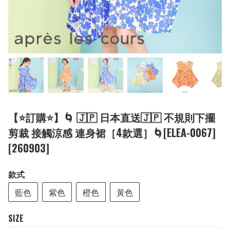
【⭐訂購⭐】🌀 🇯🇵 日本直送🇯🇵 不規則下擺
剪裁 接觸涼感 連身裙［4款選］🌀[ELEA-0067]
[260903]
款式
藍色
紫色
橙色
黃色
SIZE