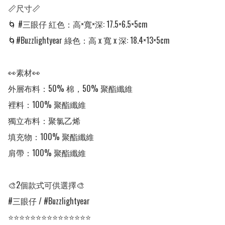
📏尺寸📏

🌀 #三眼仔 紅色：高×寬×深: 17.5×6.5×5cm	

🌀#Buzzlightyear 綠色：高 x 寬 x 深: 18.4×13×5cm

👀素材👀

外層布料：50% 棉，50% 聚酯纖維

裡料：100% 聚酯纖維

獨立布料：聚氯乙烯

填充物：100% 聚酯纖維

肩帶：100% 聚酯纖維

🎨2個款式可供選擇🎨

#三眼仔 / #Buzzlightyear

⭐⭐⭐⭐⭐⭐⭐⭐⭐⭐⭐⭐⭐⭐⭐
