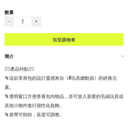
數量
−
+
加至購物車
簡介
−
👍🏻產品特點👍🏻

🌀這款單肩包的設計靈感來自《#玩具總動員》的經典元
素。

🌀透明窗口方便查看包內物品，並可放入喜愛的毛絨玩具或
其他小物件進行個性化裝飾。

🌀肩帶可拆卸，長度可調整。
