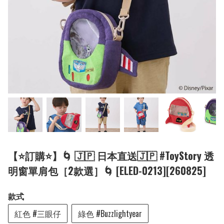
【⭐訂購⭐】🌀 🇯🇵 日本直送🇯🇵 #ToyStory 透
明窗單肩包［2款選］🌀 [ELED-0213][260825]
款式
紅色 #三眼仔
綠色 #Buzzlightyear