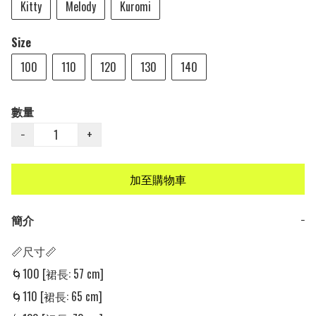
Kitty
Melody
Kuromi
Size
100
110
120
130
140
數量
−
+
加至購物車
簡介
−
📏尺寸📏

🌀100 [裙長: 57 cm]

🌀110 [裙長: 65 cm]
