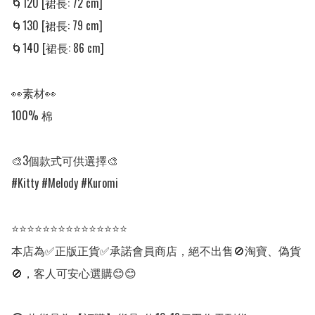
🌀120 [裙長: 72 cm]

🌀130 [裙長: 79 cm]

🌀140 [裙長: 86 cm]

👀素材👀

100% 棉

🎨3個款式可供選擇🎨

#Kitty #Melody #Kuromi

⭐⭐⭐⭐⭐⭐⭐⭐⭐⭐⭐⭐⭐⭐⭐

本店為✅正版正貨✅承諾會員商店，絕不出售🚫淘寶、偽貨
🚫，客人可安心選購😊😊
