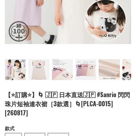
【⭐訂購⭐】🌀 🇯🇵 日本直送🇯🇵 #Sanrio 閃閃
珠片短袖連衣裙［3款選］🌀[PLCA-0015]
[260817]
款式