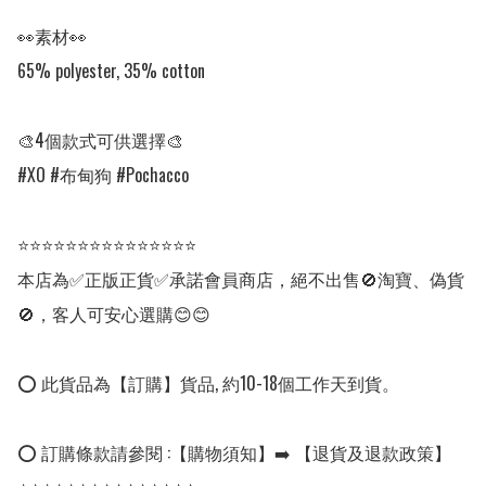
👀素材👀

65% polyester, 35% cotton

🎨4個款式可供選擇🎨

#XO #布甸狗 #Pochacco

⭐⭐⭐⭐⭐⭐⭐⭐⭐⭐⭐⭐⭐⭐⭐

本店為✅正版正貨✅承諾會員商店，絕不出售🚫淘寶、偽貨
🚫，客人可安心選購😊😊

⭕ 此貨品為【訂購】貨品, 約10-18個工作天到貨。

⭕ 訂購條款請參閱 :【購物須知】➡️ 【退貨及退款政策】
