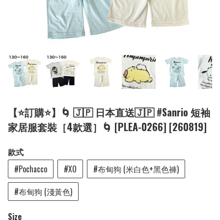
【⭐訂購⭐】🌀 🇯🇵 日本直送🇯🇵 #Sanrio 短袖
家居服套裝［4款選］🌀 [PLEA-0266] [260819]
款式
#Pochacco
#XO
#布甸狗 (米白色+黑色褲)
#布甸狗 (淺黃色)
Size