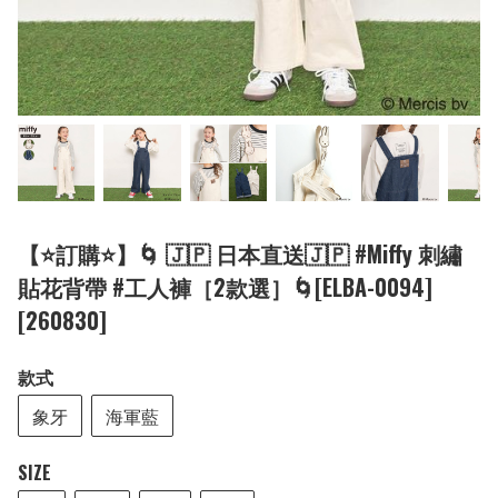
【⭐訂購⭐】🌀 🇯🇵 日本直送🇯🇵 #Miffy 刺繡
貼花背帶 #工人褲［2款選］🌀[ELBA-0094]
[260830]
款式
象牙
海軍藍
SIZE