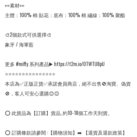
👀素材👀

主體：100% 棉 貼花：底布：100% 棉 繡線：100% 聚酯

🎨2個款式可供選擇🎨

象牙 / 海軍藍

更多 #miffy 系列產品▶️ https://t2m.io/0TWTU8pU

⭐⭐⭐⭐⭐⭐⭐⭐⭐⭐⭐⭐⭐⭐⭐

本店為✅正版正貨✅承諾會員商店，絕不出售🚫淘寶、偽貨
🚫，客人可安心選購😊😊

⭕ 此貨品為【訂購】貨品, 約10-18個工作天到貨。

⭕ 訂購條款請參閱 :【購物須知】➡️ 【退貨及退款政策】
