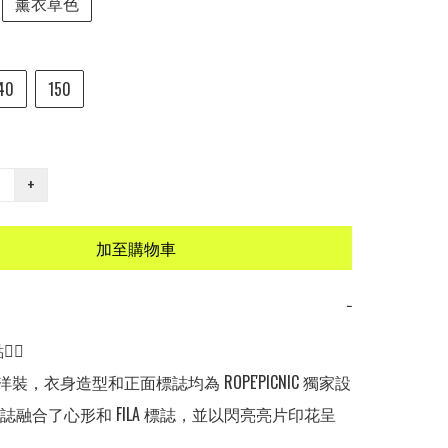
薰衣草色
40
150
+
加至購物車
−
🏻

專屬洋裝，衣身造型和正面標誌均為 ROPE'PICNIC 獨家設
誌融合了心形和 FILA 標誌，並以閃亮亮片印花呈