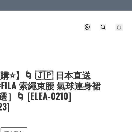
購⭐】🌀 🇯🇵 日本直送
 #FILA 索繩束腰 氣球連身裙
］🌀 [ELEA-0210]
23]