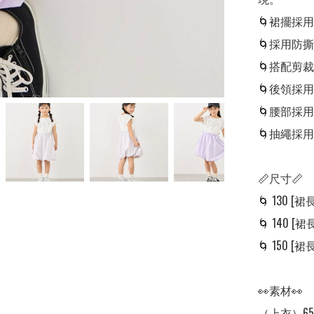
🌀裙擺採
🌀採用防
🌀搭配剪
🌀後領採
🌀腰部採
🌀抽繩採
📏尺寸📏

🌀 130 [裙長:
🌀 140 [裙長:
🌀 150 [裙長:
👀素材👀

（上衣）65