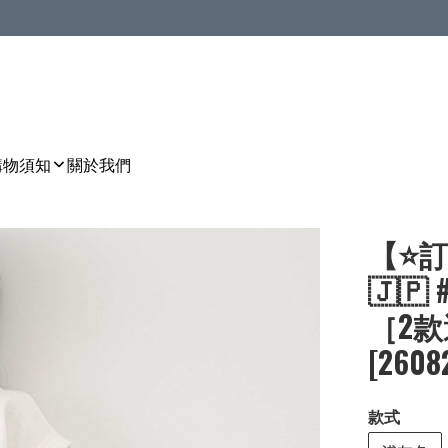
購物須知
關於我們
【⭐訂
🇯
［2款選
[2608
款式