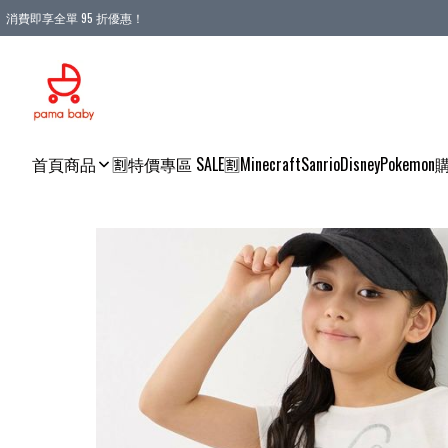
消費即享全單 95 折優惠！
購物滿 HKD 900.00即享免運費優惠！（適用於 本地送貨、本地取貨 )
首頁
商品
🈹特價專區 SALE🈹
Minecraft
Sanrio
Disney
Pokemon