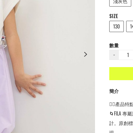
淺灰色
SIZE
130
1
數量
−
簡介
👍🏻產品特點👍
🌀FILA 
計。原創標
現。
