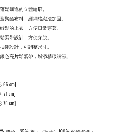
用蓬鬆飄逸的立體輪廓。

撕裂聚酯布料，經網格織法加固。

裁縫製的上衣，方便日常穿著。

用鬆緊帶設計，方便穿脫。

用抽繩設計，可調整尺寸。

用銀色亮片鬆緊帶，增添精緻細節。

 66 cm] 

 71 cm] 

 76 cm] 

% 滌綸，35% 棉；（裙子）100% 聚酯纖維；